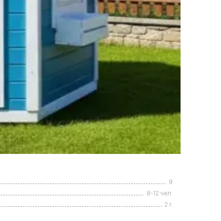
9
8-12 чел.
2 г.