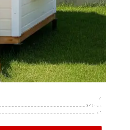
9
8-12 чел.
2 г.