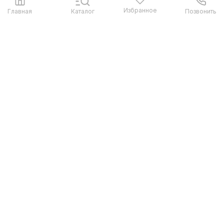
Избранное
Главная
Каталог
Позвонить
Контакты
Санкт-Петербург
Адрес:
Время работы:
EXPODOM Kudrovo, ТЦ
Пн-Вс: 10:00-19:00
Мега Дыбенко. Кудрово,
Мурманское ш., 12-й км,
уч. №23а