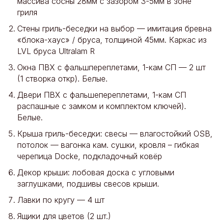
массива сосны 28мм с зазором 3-5мм в зоне
гриля
Стены гриль-беседки на выбор — имитация бревна
«блока-хаус» / бруса, толщиной 45мм. Каркас из
LVL бруса Ultralam R
Окна ПВХ c фальшпереплетами, 1-кам СП — 2 шт
(1 створка откр). Белые.
Двери ПВХ с фальшепереплетами, 1-кам СП
распашные с замком и комплектом ключей).
Белые.
Крыша гриль-беседки: свесы — влагостойкий OSB,
потолок — вагонка кам. сушки, кровля – гибкая
черепица Docke, подкладочный ковёр
Декор крыши: лобовая доска с угловыми
заглушками, подшивы свесов крыши.
Лавки по кругу — 4 шт
Ящики для цветов (2 шт.)