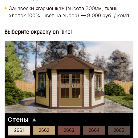
Занавески «гармошка» (высота 300мм, ткань
хлопок 100%, цвет на выбор) — 8 000 руб. / комп.
Выберите окраску on-line!
Стены
▼
2661
2662
2663
2664
2665