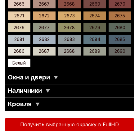
2666
2667
2668
2669
2670
2671
2672
2673
2674
2675
2676
2677
2678
2679
2680
2681
2682
2683
2684
2685
2686
2687
2688
2689
2690
Белый
Окна и двери
▼
Наличники
▼
Кровля
▼
Получить выбранную окраску в FullHD