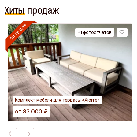
Хиты
продаж
+1 фотоотчетов
Комплект мебели для террасы «Хюгге»
от
83 000
₽