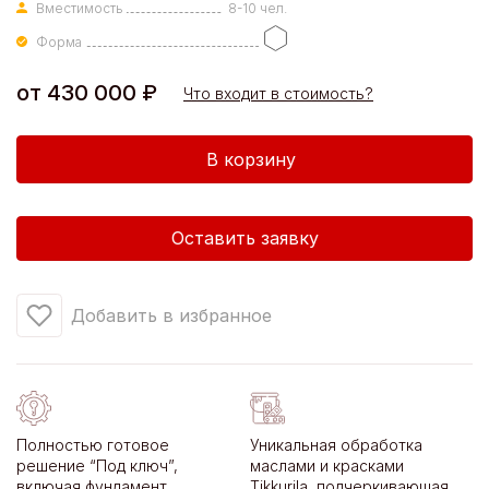
Вместимость
8-10 чел.
Форма
от
430 000
₽
Что входит в стоимость?
Количество
В корзину
товара
Беседка
барбекю
Оставить заявку
Саммер-
Хаус
Фенси
Добавить в избранное
9м2
Полностью готовое
Уникальная обработка
решение “Под ключ”,
маслами и красками
включая фундамент,
Tikkurila, подчеркивающая