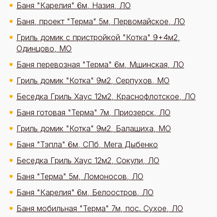
Баня "Карелия" 6м, Назия, ЛО
Баня, проект "Терма" 5м, Первомайское, ЛО
Гриль домик с пристройкой "Котка" 9+4м2,
Одинцово, МО
Баня перевозная "Терма" 6м, Мшинская, ЛО
Гриль домик "Котка" 9м2, Серпухов, МО
Беседка Гриль Хаус 12м2, Краснофлотское, ЛО
Баня готовая "Терма" 7м, Приозерск, ЛО
Гриль домик "Котка" 9м2, Балашиха, МО
Баня "Тэпла" 6м, СПб, Мега Дыбенко
Беседка Гриль Хаус 12м2, Сокули, ЛО
Баня "Терма" 5м, Ломоносов, ЛО
Баня "Карелия" 6м, Белоостров, ЛО
Баня мобильная "Терма" 7м, пос. Сухое, ЛО