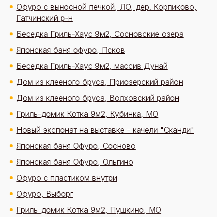
Офуро с выносной печкой, ЛО, дер. Корпиково,
Гатчинский р-н
Беседка Гриль-Хаус 9м2, Сосновские озера
Японская баня офуро, Псков
Беседка Гриль-Хаус 9м2, массив Дунай
Дом из клееного бруса, Приозерский район
Дом из клееного бруса, Волховский район
Гриль-домик Котка 9м2, Кубинка, МО
Новый экспонат на выставке - качели "Сканди"
Японская баня Офуро, Сосново
Японская баня Офуро, Ольгино
Офуро с пластиком внутри
Офуро, Выборг
Гриль-домик Котка 9м2, Пушкино, МО