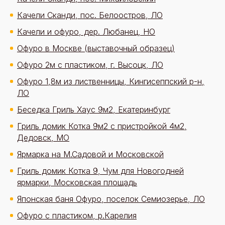
Качели Сканди, пос. Белоостров, ЛО
Качели и офуро, дер. Любанец, НО
Офуро в Москве (выставочный образец)
Офуро 2м с пластиком, г. Высоцк, ЛО
Офуро 1,8м из лиственницы, Кингисеппский р-н,
ЛО
Беседка Гриль Хаус 9м2, Екатеринбург
Гриль домик Котка 9м2 с пристройкой 4м2,
Дедовск, МО
Ярмарка на М.Садовой и Московской
Гриль домик Котка 9, Чум для Новогодней
ярмарки, Московская площадь
Японская баня Офуро, поселок Семиозерье, ЛО
Офуро с пластиком, р.Карелия