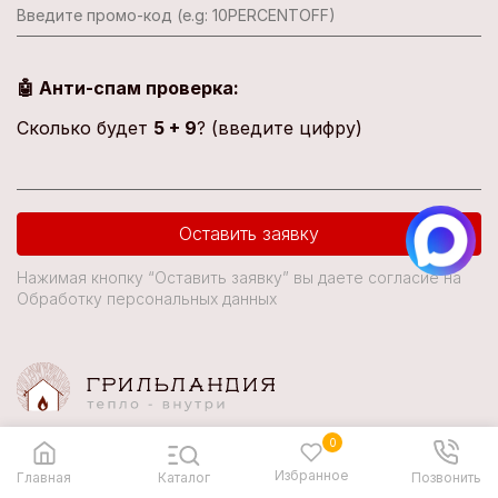
🤖 Анти-спам проверка:
Сколько будет
5 + 9
? (введите цифру)
Оставить заявку
Нажимая кнопку “Оставить заявку” вы даете согласие на
Обработку персональных данных
Каширское шоссе, 63 к.1
0
Пн-Вс: 10:00-20:00
Избранное
Главная
Каталог
Позвонить