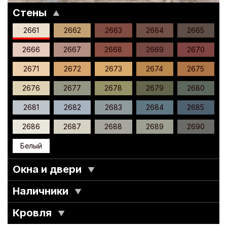
Стены
▼
2661
2662
2663
2664
2665
2666
2667
2668
2669
2670
2671
2672
2673
2674
2675
2676
2677
2678
2679
2680
2681
2682
2683
2684
2685
2686
2687
2688
2689
2690
Белый
Окна и двери
▼
Наличники
▼
Кровля
▼