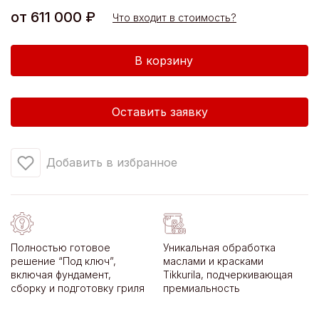
от
611 000
₽
Что входит в стоимость?
Количество
В корзину
товара
Гриль-
домик
Оставить заявку
Котка
17
м2
Добавить в избранное
Полностью готовое
Уникальная обработка
решение “Под ключ”,
маслами и красками
включая фундамент,
Tikkurila, подчеркивающая
сборку и подготовку гриля
премиальность