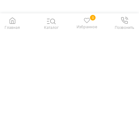
0
Избранное
Главная
Каталог
Позвонить
Контакты
Санкт-Петербург
Адрес:
Время работы:
EXPODOM Kudrovo, ТЦ
Пн-Вс: 10:00-19:00
Мега Дыбенко. Кудрово,