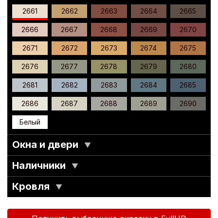
2661
2662
2663
2664
2665
2666
2667
2668
2669
2670
2671
2672
2673
2674
2675
2676
2677
2678
2679
2680
2681
2682
2683
2684
2685
2686
2687
2688
2689
2690
Белый
Окна и двери
▼
Наличники
▼
Кровля
▼