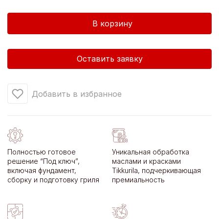
Количество
В корзину
товара
Гриль-
домик
Оставить заявку
Котка
7
м2
Добавить в избранное
Полностью готовое
Уникальная обработка
решение “Под ключ”,
маслами и красками
включая фундамент,
Tikkurila, подчеркивающая
сборку и подготовку гриля
премиальность