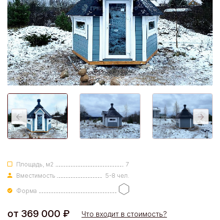
Площадь, м2
7
Вместимость
5-8 чел.
Форма
от
369 000
₽
Что входит в стоимость?