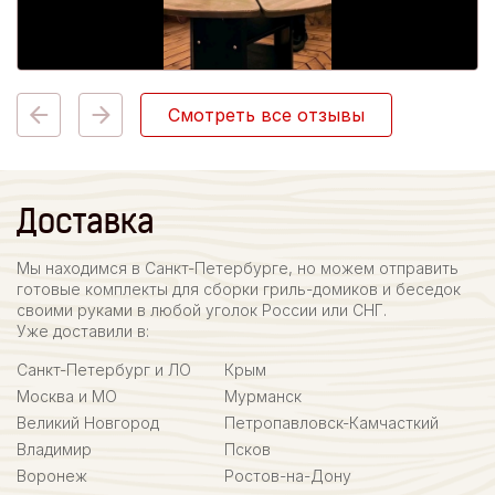
Смотреть все отзывы
Доставка
Мы находимся в Санкт-Петербурге, но можем отправить
готовые комплекты для сборки гриль-домиков и беседок
своими руками в любой уголок России или СНГ.
Уже доставили в:
Санкт-Петербург и ЛО
Крым
Москва и МО
Мурманск
Великий Новгород
Петропавловск-Камчасткий
Владимир
Псков
Воронеж
Ростов-на-Дону