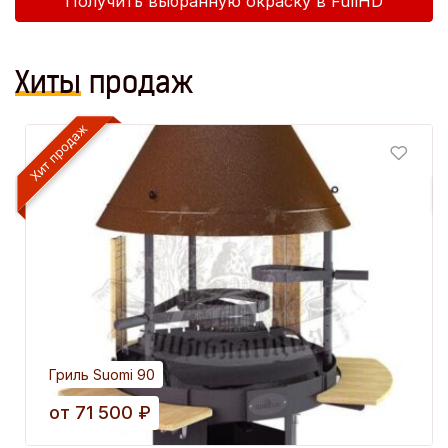
Получить выбранную окраску в FullHD
Хиты
продаж
Гриль Suomi 90
от
71 500
₽