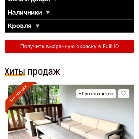
Наличники
▼
Кровля
▼
Получить выбранную окраску в FullHD
Хиты
продаж
+1 фотоотчетов