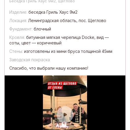
Беседка Гриль Хаус 9м2, Щеглово
Изделие:
беседка Гриль Хаус 9м2
Локация:
Ленинградская область, пос. Щеглово
Фундамент:
блочный
Кровля:
битумная мягкая черепица Docke, вид —
соты, цвет — коричневый
Стены:
изготовлены из мини бруса толщиной 45мм
Заводская покраска
Спасибо, что выбрали нашу компанию!