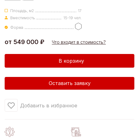
Площадь, м2
17
Вместимость
15-19 чел.
Форма
от
549 000
₽
Что входит в стоимость?
Количество
В корзину
товара
Гриль-
домик
Оставить заявку
Котка
17
м2
Добавить в избранное