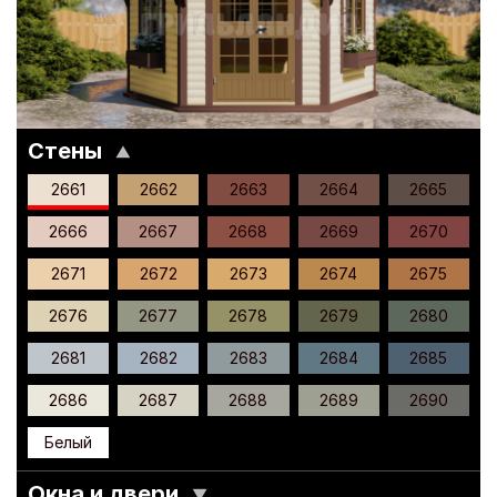
Стены
▼
2661
2662
2663
2664
2665
2666
2667
2668
2669
2670
2671
2672
2673
2674
2675
2676
2677
2678
2679
2680
2681
2682
2683
2684
2685
2686
2687
2688
2689
2690
Белый
Окна и двери
▼