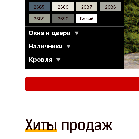
2685
2686
2687
2688
2689
2690
Белый
Окна и двери
▼
Наличники
▼
Кровля
▼
Хиты
продаж
+8 фотоотчетов