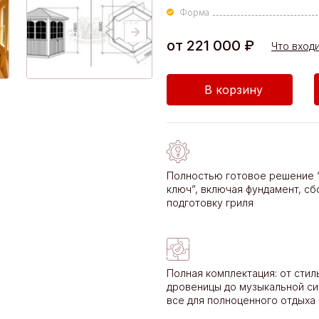
Форма
от
221 000
₽
Что вход
Количество
В корзину
товара
Финская
гриль-
беседка
"Фести
Полностью готовое решение 
6
ключ”, включая фундамент, сб
м2"
подготовку гриля
Полная комплектация: от стил
дровеницы до музыкальной си
все для полноценного отдыха