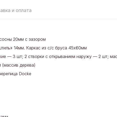
авка и оплата
 сосны 20мм с зазором
штиль» 14мм. Каркас из с/с бруса 45х60мм
хие — 3 шт; 2 створки с открыванием наружу — 2 шт; ма
 (массив дерева)
 черепица Docke
ками