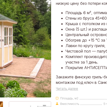
низкую цену без потери ко
Площадь 6 м², оптима
Стены из бруса 45×60
Крыша с потолком из 
Окна (5 шт.) и распаш
Центральный островно
Обогрев до +15 °C за 1
Лавки по кругу гриля
Чистовой пол — палуб
Комплект производитс
участке за 1 день.
Покрытие АНТИСЕПТИК
Закажите финскую гриль-бе
монтажом под ключ в Санк
Читать далее
Площадь, м2
Вместимость
5-