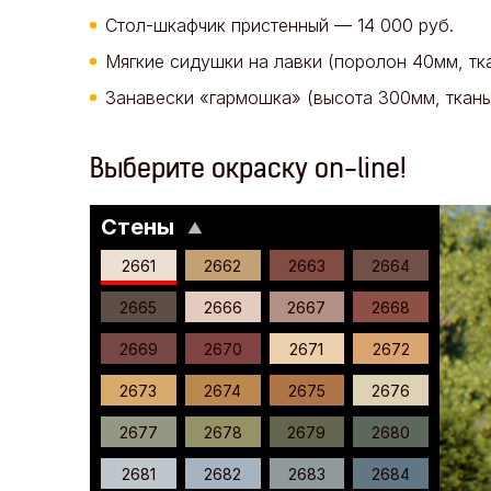
Стол-шкафчик пристенный — 14 000 руб.
Мягкие сидушки на лавки (поролон 40мм, тка
Занавески «гармошка» (высота 300мм, ткань 
Выберите окраску on-line!
Стены
▼
2661
2662
2663
2664
2665
2666
2667
2668
2669
2670
2671
2672
2673
2674
2675
2676
2677
2678
2679
2680
2681
2682
2683
2684