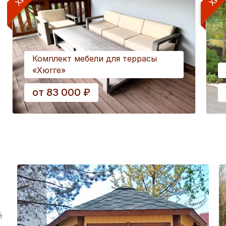
Комплект мебели для террасы
«Хюгге»
от
83 000
₽
й