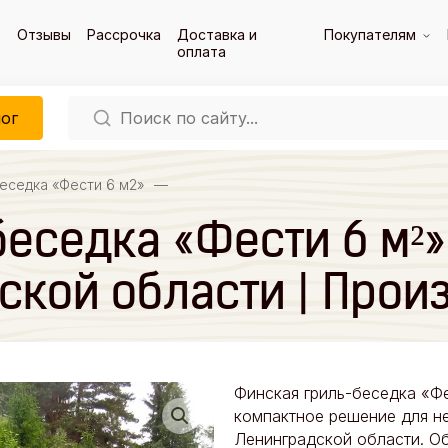
Отзывы
Рассрочка
Доставка и
Покупателям
оплата
ог
еседка «Фести 6 м2»
—
еседка «Фести 6 м²»
ской области | Прои
Финская гриль-беседка «Ф
компактное решение для н
Ленинградской области. Об