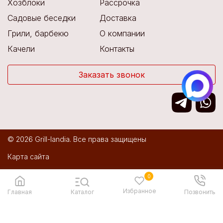
Хозблоки
Рассрочка
Садовые беседки
Доставка
Грили, барбекю
О компании
Качели
Контакты
Заказать звонок
© 2026 Grill-landia. Все права защищены
Карта сайта
Политика конфиденциальности
0
Избранное
Разработка сайта:
IT Media
Главная
Каталог
Позвонить