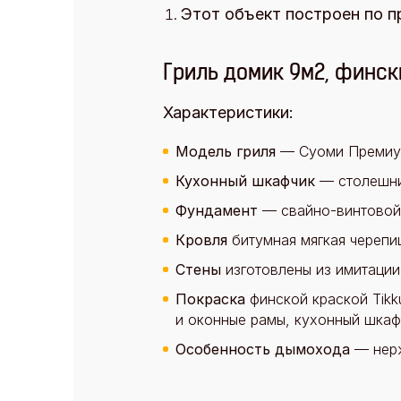
Этот объект построен по п
Гриль домик 9м2, финск
Характеристики:
Модель гриля
— Суоми Премиу
Кухонный шкафчик
— столешниц
Фундамент
— свайно-винтовой
Кровля
битумная мягкая черепиц
Стены
изготовлены из имитации
Покраска
финской краской Tikku
и оконные рамы, кухонный шкаф
Особенность дымохода
— нерж