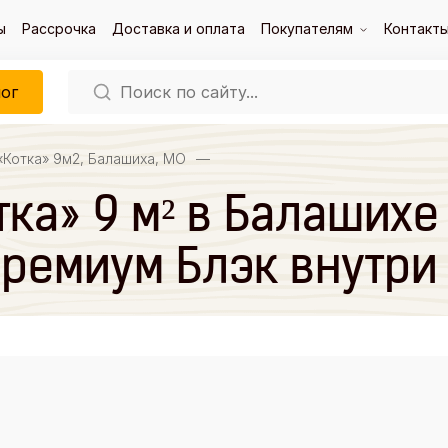
ы
Рассрочка
Доставка и оплата
Покупателям
Контакт
ог
«Котка» 9м2, Балашиха, МО
—
тка» 9 м² в Балаших
Премиум Блэк внутри