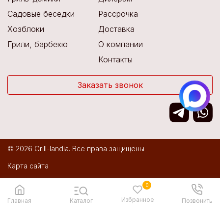
Садовые беседки
Рассрочка
Хозблоки
Доставка
Грили, барбекю
О компании
Контакты
Заказать звонок
© 2026 Grill-landia. Все права защищены
Карта сайта
Политика конфиденциальности
0
Избранное
Разработка сайта:
IT Media
Главная
Каталог
Позвонить