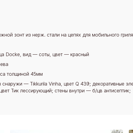
жной зонт из нерж. стали на цепях для мобильного гриля
ца Docke, вид — соты, цвет — красный
рева
уса толщиной 45мм
 снаружи — Tikkurila Vinha, цвет Q 439; декоративные эле
к, цвет Тик лессирующий; стены внутри — б/цв антисептик;