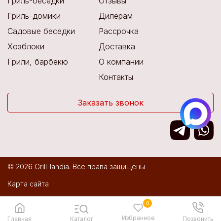
Гриль-беседки
Отзывы
Гриль-домики
Дилерам
Садовые беседки
Рассрочка
Хозблоки
Доставка
Грили, барбекю
О компании
Контакты
Заказать звонок
© 2026 Grill-landia. Все права защищены
Карта сайта
Политика конфиденциальности
0
Избранное
Разработка сайта:
IT Media
Главная
Каталог
Позвонить