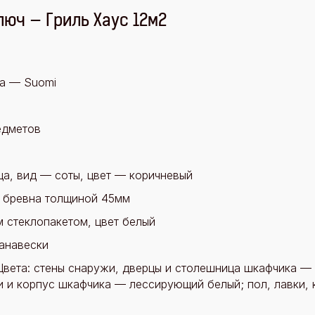
люч — Гриль Хаус 12м2
а — Suomi
едметов
ца, вид — соты, цвет — коричневый
и бревна толщиной 45мм
 стеклопакетом, цвет белый
анавески
. Цвета: стены снаружи, дверцы и столешница шкафчика —
и и корпус шкафчика — лессирующий белый; пол, лавки,