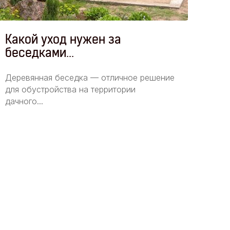
Какой уход нужен за
Бе
беседками...
Деревянная беседка — отличное решение
В оц
для обустройства на территории
опир
дачного...
расп