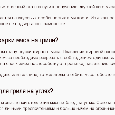
ветственный этап на пути к получению вкуснейшего мяса 
ется на вкусовых особенностях и мягкости. Изысканност
рое не подвергалось заморозке.
арки мяса на гриле?
ом станут куски жирного мяса. Плавление жировой просл
ки мяса необходимо разрезать с соблюдением одинаковы
на слоях жира поспособствуют пропитке, насыщению ки
ядине или телятине, то желательно отбить мясо, обеспеч
ля гриля на углях?
яющая в приготовлении мясных блюд на углях. Основа п
ся личными предпочтениями и больше ничем не ограничен