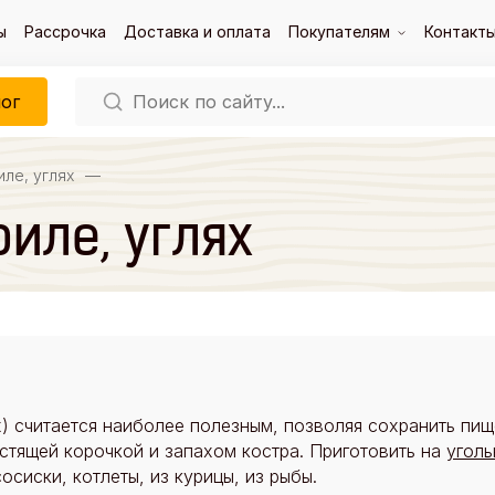
ы
Рассрочка
Доставка и оплата
Покупателям
Контакт
ог
иле, углях
—
риле, углях
х) считается наиболее полезным, позволяя сохранить пи
устящей корочкой и запахом костра. Приготовить на
уголь
сиски, котлеты, из курицы, из рыбы.