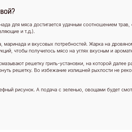
овой?
нада для мяса достигается удачным соотношением трав,
ляющие и т.д.).
а, маринада и вкусовых потребностей. Жарка на дровяно
ций, чтобы получилось мясо на углях вкусным и аромат
смазывают решетку гриль-установки, на которой далее 
рнуть решетку. Во избежание излишней рыхлости не рек
ефный рисунок. А подача с зеленью, овощами будет смот