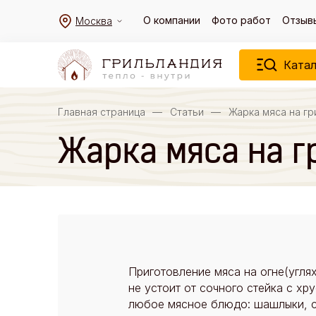
О компании
Фото работ
Отзыв
Москва
Катал
Главная страница
—
Статьи
—
Жарка мяса на гр
Жарка мяса на г
Приготовление мяса на огне(угля
не устоит от сочного стейка с хр
любое мясное блюдо: шашлыки, со