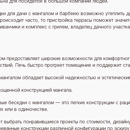
льна для посиделок в большой компании людей.
ки для дачи с мангалом и барбекю возможно утеплить д
 происходит часто, то пристройка террасы поможет значи
диванчики и комплекс с грилем, владелец дачного участк
лом предоставляет широкие возможности для комфортног
ствий. Печь быстро прогреет помещение и поддержит ст
 мангалом обладает высокой надежностью и эстетически
рощенной конструкцией мангала.
ые беседки с мангалом — это легкие конструкции с рац
х или в одиночестве.
т выбрать понравившиеся проекты по стоимости, дизайну
ревянные конструкции различной конфигурации по эскизу