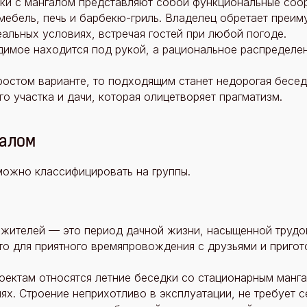
ки с мангалом представляют собой функциональные соор
мебель, печь и барбекю-гриль. Владелец обретает преи
альных условиях, встречая гостей при любой погоде.
имое находится под рукой, а рациональное распределен
ростом варианте, то подходящим станет недорогая бесед
о участка и дачи, которая олицетворяет прагматизм.
галом
можно классифицировать на группы.
 жителей — это период дачной жизни, насыщенной труд
то для приятного времяпровождения с друзьями и приго
ектам относятся летние беседки со стационарным манга
лях. Строение неприхотливо в эксплуатации, не требует