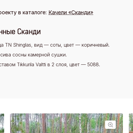
роекту в каталоге:
Качели «Сканди»
нные Сканди
а TN Shinglas, вид — соты, цвет — коричневый.
ссива сосны камерной сушки.
вом Tikkurila Valtti в 2 слоя, цвет — 5088.