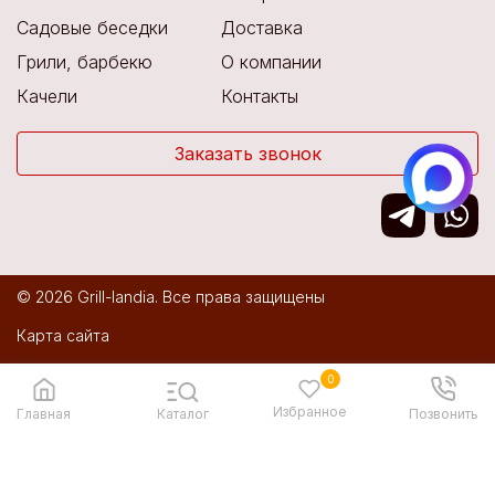
Садовые беседки
Доставка
Грили, барбекю
О компании
Качели
Контакты
Заказать звонок
© 2026 Grill-landia. Все права защищены
Карта сайта
Политика конфиденциальности
0
Избранное
Разработка сайта:
IT Media
Главная
Каталог
Позвонить