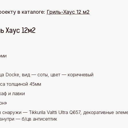
роекту в каталоге:
Гриль-Хаус 12 м2
ь Хаус 12м2
оми
ца Docke, вид — соты, цвет — коричневый
уса толщиной 45мм
аф и лавки
рн»
снаружи — Tikkurila Valtti Ultra Q657, декоративные элемент
внутри — б/цв антисептик