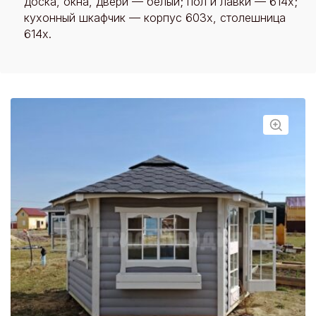
доска, окна, двери — белый; пол и лавки — 614х;
кухонный шкафчик — корпус 603x, столешница
614x.