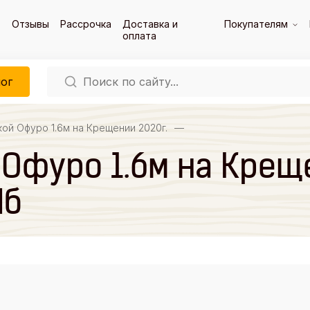
Отзывы
Рассрочка
Доставка и
Покупателям
оплата
ог
кой Офуро 1.6м на Крещении 2020г.
—
Офуро 1.6м на Креще
Пб