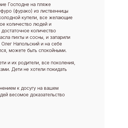
ние Господне на пляже
Офуро (фурако) из лиственницы
 холодной купели, все желающие
шое количество людей и
и достаточное количество
асла пихты и сосны, и запарили
 Олег Напольский и на себе
лся, можете быть спокойными.
ти и их родители, все поколения,
ками. Дети не хотели покидать
лнением к досугу на вашем
юдей весомое доказательство