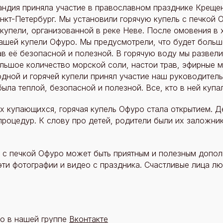
ландия приняла участие в православном празднике Креще
анкт-Петербург. Мы установили горячую купель с печкой 
купели, организованной в реке Неве. После омовения в
нашей купели Офуро. Мы предусмотрели, что будет боль
ав её безопасной и полезной. В горячую воду мы развел
льшое количество морской соли, настои трав, эфирные м
одной и горячей купели принял участие наш руководитель
ыла теплой, безопасной и полезной. Все, кто в ней купа
 купающихся, горячая купель Офуро стала открытием. Де
 процедур. К слову про детей, родители были их заложни
ь с печкой Офуро может быть приятным и полезным допо
эти фотографии и видео с праздника. Счастливые лица л
о в нашей группе
Вконтакте