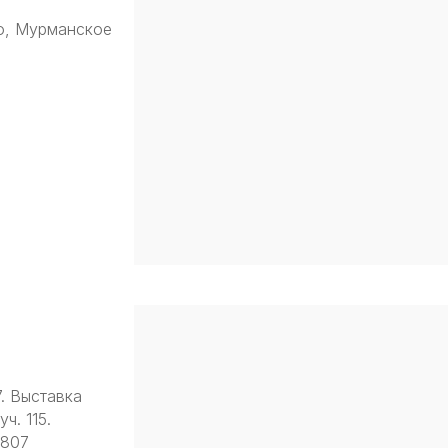
о, Мурманское
7. Выставка
ч. 115.
9807