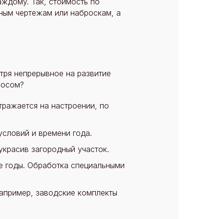
аждому. Так, стоимость по
ьным чертежам или наброскам, а
тря непрерывное на развитие
росом?
тражается на настроении, по
словий и времени года.
украсив загородный участок.
е годы. Обработка специальными
Например, заводские комплекты