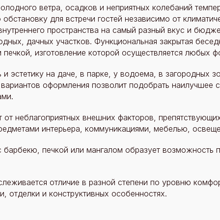
олодного ветра, осадков и неприятных колебаний темпер
обстановку для встречи гостей независимо от климатич
внутреннего пространства на самый разный вкус и бюдж
дных, дачных участков. Функциональная закрытая беседк
и печкой, изготовление которой осуществляется любых фо
и эстетику на даче, в парке, у водоема, в загородных з
и вариантов оформления позволит подобрать наилучшее 
ми.
ет от неблагоприятных внешних факторов, препятствую
редметами интерьера, коммуникациями, мебелью, освеще
с барбекю, печкой или мангалом образует возможность 
слеживается отличие в разной степени по уровню комфор
и, отделки и конструктивных особенностях.