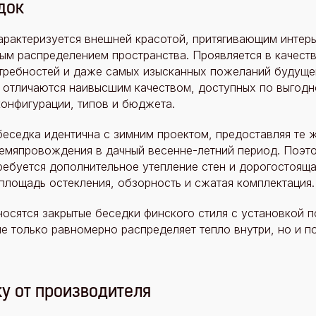
док
арактеризуется внешней красотой, притягивающим интер
ым распределением пространства. Проявляется в качеств
требностей и даже самых изысканных пожеланий будущег
 отличаются наивысшим качеством, доступных по выгодно
онфигурации, типов и бюджета.
беседка идентична с зимним проектом, предоставляя те 
емяпровождения в дачный весенне-летний период. Поэто
требуется дополнительное утепление стен и дорогостояща
лощадь остекления, обзорность и сжатая комплектация.
осятся закрытые беседки финского стиля с установкой п
е только равномерно распределяет тепло внутри, но и п
у от производителя