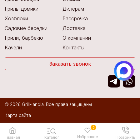
Гриль-домики
Дилерам
Хозблоки
Рассрочка
Садовые беседки
Доставка
Грили, барбекю
О компании
Качели
Контакты
Заказать звонок
© 2026 Grill-landia. Все права защищены
Карта сайта
Политика конфиденциальности
0
Избранное
Разработка сайта:
IT Media
Главная
Каталог
Позвонить