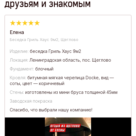
друзьям и знакомым
Елена
Беседка Гриль Хаус 9м2, Щеглово
Изделие:
беседка Гриль Хаус 9м2
Локация:
Ленинградская область, пос. Щеглово
Фундамент:
блочный
Кровля:
битумная мягкая черепица Docke, вид —
соты, цвет — коричневый
Стены:
изготовлены из мини бруса толщиной 45мм
Заводская покраска
Спасибо, что выбрали нашу компанию!